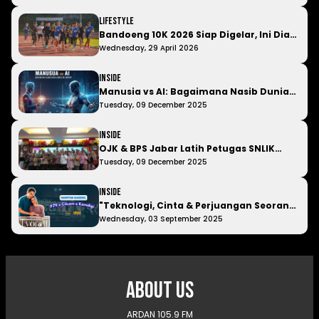
Umumkan " Balsa Sekulic "
LIfestyle
Bandoeng 10K 2026 Siap Digelar, Ini Dia
Ajang Lari dengan Vibe Berbeda yang
Wednesday, 29 April 2026
Wajib Kamu Tahu
Inside
Manusia vs AI: Bagaimana Nasib Dunia
Kerja ke Depan?
Tuesday, 09 December 2025
Inside
OJK & BPS Jabar Latih Petugas SNLIK
2026, Siap Turun ke Lapangan Awal
Tuesday, 09 December 2025
Tahun Depan!
Inside
"Teknologi, Cinta & Perjuangan Seorang
Ibu" Padepokan 79 Ajak Insan Muda
Wednesday, 03 September 2025
Nobar Film Lyora
About Us
ARDAN 105.9 FM