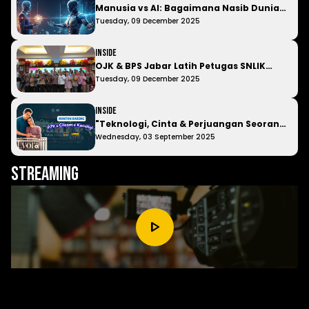
Manusia vs AI: Bagaimana Nasib Dunia
Kerja ke Depan?
Tuesday, 09 December 2025
Inside
OJK & BPS Jabar Latih Petugas SNLIK
2026, Siap Turun ke Lapangan Awal
Tuesday, 09 December 2025
Tahun Depan!
Inside
"Teknologi, Cinta & Perjuangan Seorang
Ibu" Padepokan 79 Ajak Insan Muda
Wednesday, 03 September 2025
Nobar Film Lyora
Streaming
play_arrow