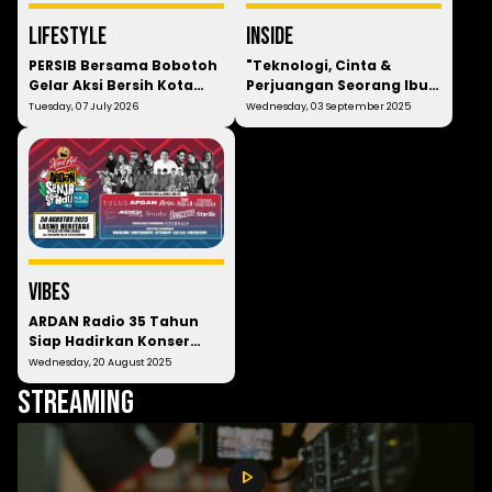
LIfestyle
Inside
PERSIB Bersama Bobotoh
"Teknologi, Cinta &
Gelar Aksi Bersih Kota
Perjuangan Seorang Ibu"
Bandung, Sekaligus
Padepokan 79 Ajak Insan
Tuesday, 07 July 2026
Wednesday, 03 September 2025
Umumkan " Balsa Sekulic
Muda Nobar Film Lyora
"
Vibes
ARDAN Radio 35 Tahun
Siap Hadirkan Konser
Penuh Kejutan
Wednesday, 20 August 2025
Streaming
play_arrow