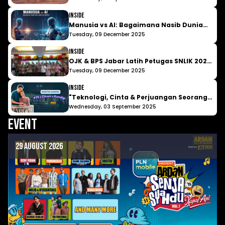
Wajib Kamu Tahu
Inside
Manusia vs AI: Bagaimana Nasib Dunia
Kerja ke Depan?
Tuesday, 09 December 2025
Inside
OJK & BPS Jabar Latih Petugas SNLIK 2026,
Siap Turun ke Lapangan Awal Tahun
Tuesday, 09 December 2025
Depan!
Inside
"Teknologi, Cinta & Perjuangan Seorang
Ibu" Padepokan 79 Ajak Insan Muda
Wednesday, 03 September 2025
Nobar Film Lyora
Event
29 August 2026