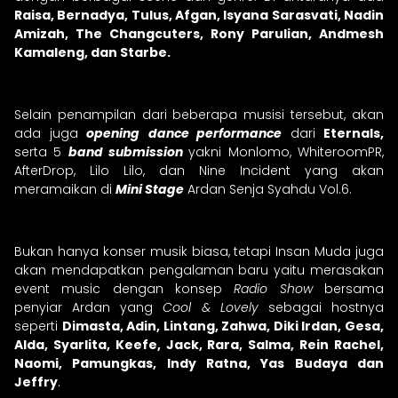
Raisa, Bernadya, Tulus, Afgan, Isyana Sarasvati, Nadin
Amizah, The Changcuters, Rony Parulian, Andmesh
Kamaleng, dan Starbe.
Selain penampilan dari beberapa musisi tersebut, akan
ada juga
opening
dance performance
dari
Eternals,
serta 5
band submission
yakni Monlomo, WhiteroomPR,
AfterDrop, Lilo Lilo, dan Nine Incident yang akan
meramaikan di
Mini Stage
Ardan Senja Syahdu Vol.6.
Bukan hanya konser musik biasa, tetapi Insan Muda juga
akan mendapatkan pengalaman baru yaitu merasakan
event music dengan konsep
Radio Show
bersama
penyiar Ardan yang
Cool & Lovely
sebagai hostnya
seperti
Dimasta, Adin, Lintang, Zahwa, Diki Irdan, Gesa,
Alda, Syarlita, Keefe, Jack, Rara, Salma, Rein Rachel,
Naomi, Pamungkas, Indy Ratna, Yas Budaya dan
Jeffry
.