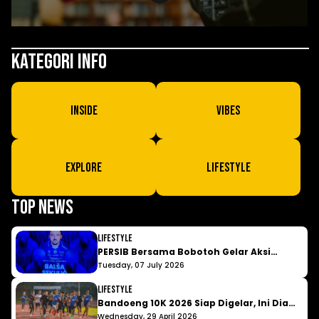
Kategori Info
Inside
Vibes
Explore
LIfestyle
Top News
LIfestyle
PERSIB Bersama Bobotoh Gelar Aksi
Bersih Kota Bandung, Sekaligus
Tuesday, 07 July 2026
Umumkan " Balsa Sekulic "
LIfestyle
Bandoeng 10K 2026 Siap Digelar, Ini Dia
Ajang Lari dengan Vibe Berbeda yang
Wednesday, 29 April 2026