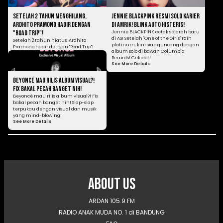
Setelah 2 Tahun Menghilang,
Jennie BLACKPINK Resmi Solo Karier
Ardhito Pramono Hadir dengan
di Amrik! BLINK Auto Histeris!
"Road Trip"!
Jennie BLACKPINK cetak sejarah baru
di AS! Setelah "One of the Girls" raih
Setelah 2 tahun hiatus, Ardhito
platinum, kini siap guncang dengan
Pramono hadir dengan "Road Trip"!
album solo di bawah Columbia
Album yang menceritakan kisah
Records! Cekidot!
hidupnya, siap-siap relate!
See More Details
See More Details
Beyoncé Mau Rilis Album Visual?!
Fix Bakal Pecah Banget Nih!
Beyoncé mau rilis album visual?! Fix
bakal pecah banget nih! Siap-siap
terpukau dengan visual dan musik
yang mind-blowing!
See More Details
About Us
ARDAN 105.9 FM
RADIO ANAK MUDA NO. 1 di BANDUNG