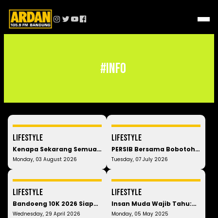
#Info
LIfestyle
LIfestyle
Kenapa Sekarang Semua
PERSIB Bersama Bobotoh
Orang Bawa Tumbler?
Gelar Aksi Bersih Kota
Monday, 03 August 2026
Tuesday, 07 July 2026
Ternyata Alasannya
Bandung, Sekaligus
Bukan Cuma Biar Nggak
Umumkan " Balsa Sekulic "
Haus! 🥤
LIfestyle
LIfestyle
Bandoeng 10K 2026 Siap
Insan Muda Wajib Tahu:
Digelar, Ini Dia Ajang Lari
Kenapa Juara Persib Itu
Wednesday, 29 April 2026
Monday, 05 May 2025