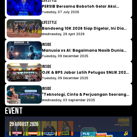
LIfestyle
PERSIB Bersama Bobotoh Gelar Aksi
Bersih Kota Bandung, Sekaligus
Tuesday, 07 July 2026
Umumkan " Balsa Sekulic "
LIfestyle
Bandoeng 10K 2026 Siap Digelar, Ini Dia
Ajang Lari dengan Vibe Berbeda yang
Wednesday, 29 April 2026
Wajib Kamu Tahu
Inside
Manusia vs AI: Bagaimana Nasib Dunia
Kerja ke Depan?
Tuesday, 09 December 2025
Inside
OJK & BPS Jabar Latih Petugas SNLIK 2026,
Siap Turun ke Lapangan Awal Tahun
Tuesday, 09 December 2025
Depan!
Inside
"Teknologi, Cinta & Perjuangan Seorang
Ibu" Padepokan 79 Ajak Insan Muda
Wednesday, 03 September 2025
Nobar Film Lyora
Event
29 August 2026